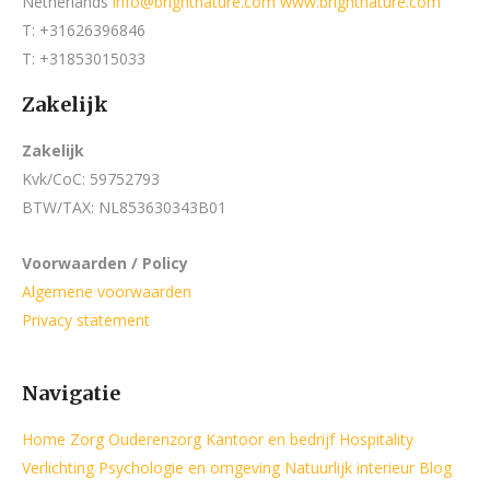
Netherlands
info@brightnature.com
www.brightnature.com
T: +31626396846
T: +31853015033
Zakelijk
Zakelijk
Kvk/CoC: 59752793
BTW/TAX: NL853630343B01
Voorwaarden / Policy
Algemene voorwaarden
Privacy statement
Navigatie
Home
Zorg
Ouderenzorg
Kantoor en bedrijf
Hospitality
Verlichting
Psychologie en omgeving
Natuurlijk interieur
Blog